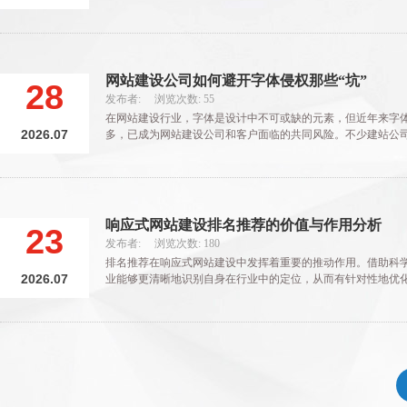
大气，公司简介和产品展....
网站建设公司如何避开字体侵权那些“坑”
28
发布者: 浏览次数: 55
在网站建设行业，字体是设计中不可或缺的元素，但近年来字
2026.07
多，已成为网站建设公司和客户面临的共同风险。不少建站公
下使用了未授权字体，....
响应式网站建设排名推荐的价值与作用分析
23
发布者: 浏览次数: 180
排名推荐在响应式网站建设中发挥着重要的推动作用。借助科
2026.07
业能够更清晰地识别自身在行业中的定位，从而有针对性地优
容，实现持续改进。这种....