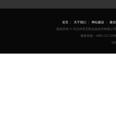
首页
｜
关于我们
｜
网站建设
｜
微信
版权所有 © 河北供求互联信息技术有限
服务热线：4000-135-12
法