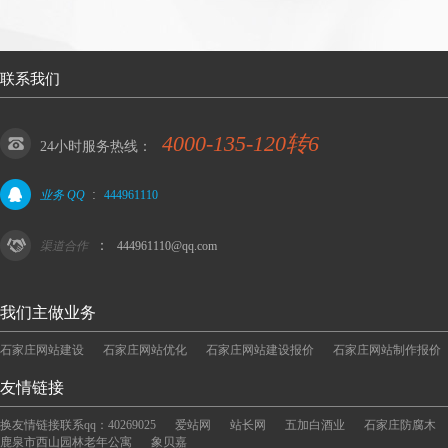
联系我们
4000-135-120转6
24小时服务热线：
:
业务 QQ
444961110
：
渠道合作
444961110@qq.com
我们主做业务
石家庄网站建设
石家庄网站优化
石家庄网站建设报价
石家庄网站制作报价
友情链接
换友情链接联系qq：40269025
爱站网
站长网
五加白酒业
石家庄防腐木
鹿泉市西山园林老年公寓
象贝嘉