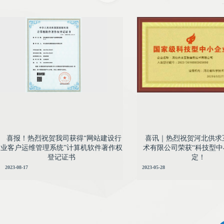
喜讯｜热烈祝贺河北供求互联信息技术有
河北供求互联信息技术有限公司获省级
限公司荣获“科技型中小企业”认定！
技型中小企业认定
近日，河北省科学技术厅发布了河北省
河北供求互联信息技术有限公司，作为
2023年第三批纳入“科技型中小企业信息
康灵集团旗下的子公司，近日被认定
库”企业名单的公告。河北供求互联信息
为“省级科技型中小企业”，这是对公司
技术有限公司荣获 “国家级科技型中小
在科技创新和发展方面的认可和肯定。
企业”称号。这
喜报！热烈祝贺我司获得“网站建设行
喜讯｜热烈祝贺河北供求
业客户运维管理系统”计算机软件著作权
术有限公司荣获“科技型中
登记证书
定！
2023-08-17
2023-05-28