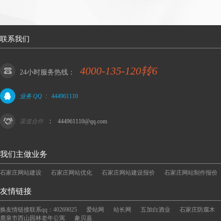
联系我们
4000-135-120转6
24小时服务热线：
:
业务 QQ
444961110
：
渠道合作
444961110@qq.com
我们主做业务
石家庄网站建设
石家庄网站优化
石家庄网站建设报价
石家庄网站制作报价
友情链接
换友情链接联系qq：40269025
爱站网
站长网
五加白酒业
石家庄防腐木
鹿泉市西山园林老年公寓
象贝嘉