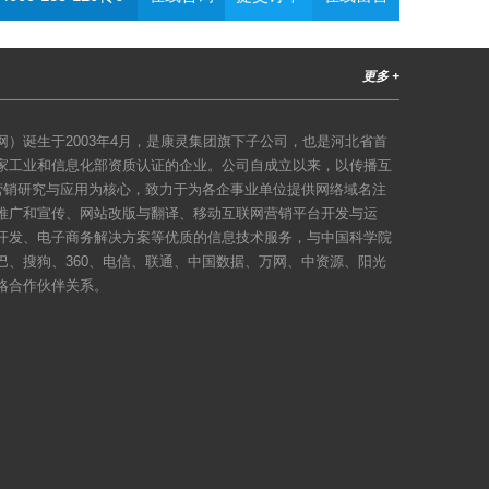
更多 +
）诞生于2003年4月，是康灵集团旗下子公司，也是河北省首
家工业和信息化部资质认证的企业。公司自成立以来，以传播互
络营销研究与应用为核心，致力于为各企事业单位提供网络域名注
推广和宣传、网站改版与翻译、移动互联网营销平台开发与运
开发、电子商务解决方案等优质的信息技术服务，与中国科学院
巴、搜狗、360、电信、联通、中国数据、万网、中资源、阳光
略合作伙伴关系。