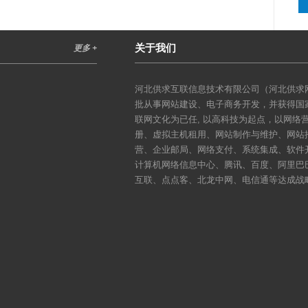
关于我们
更多 +
河北供求互联信息技术有限公司（河北供求网
批从事网站建设、电子商务开发，并获得国
联网文化为已任, 以高科技为起点，以网
册、虚拟主机租用、网站制作与维护、网站
营、企业邮局、网络支付、系统集成、软件
计算机网络信息中心、腾讯、百度、阿里巴
互联、点点客、北龙中网、电信通等达成战