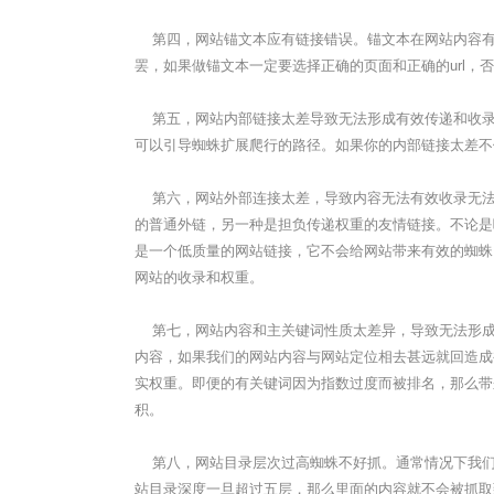
第四，网站锚文本应有链接错误。锚文本在网站内容有
罢，如果做锚文本一定要选择正确的页面和正确的url
第五，网站内部链接太差导致无法形成有效传递和收录
可以引导蜘蛛扩展爬行的路径。如果你的内部链接太差不
第六，网站外部连接太差，导致内容无法有效收录无法
的普通外链，另一种是担负传递权重的友情链接。不论是
是一个低质量的网站链接，它不会给网站带来有效的蜘蛛
网站的收录和权重。
第七，网站内容和主关键词性质太差异，导致无法形成
内容，如果我们的网站内容与网站定位相去甚远就回造成
实权重。即便的有关键词因为指数过度而被排名，那么带
积。
第八，网站目录层次过高蜘蛛不好抓。通常情况下我们将
站目录深度一旦超过五层，那么里面的内容就不会被抓取