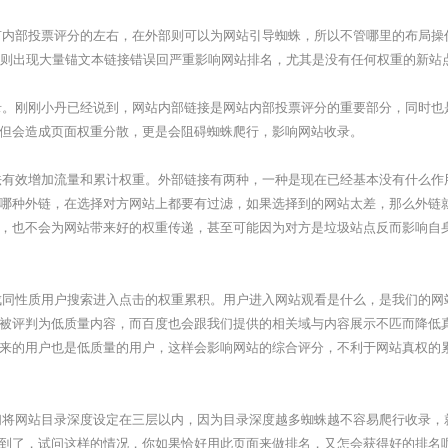
内部投票评分的左右，在外部则可以为网站引导蜘蛛，所以不管哪里的布局操
，否则出现大量锚文本链接错误回严重影响网站排名，尤其是没有任何权重的新站
。刚刚小丹已经说到，网站内部链接是网站内部投票评分的重要部分，同时也
但会造成页面权重分散，更是会阻碍蜘蛛爬行，影响网站收录。
有效增加流量和累计权重。外部链接有两种，一种是现在已经基本没有什么作
哪种外链，在选择对方网站上都要有过滤，如果选择到的网站太差，那么外链
，也不会为网站带来好的权重传递，甚至可能因为对方是垃圾站点反而影响自
同性质用户搜索进入点击的权重累积。用户进入网站观看是什么，是我们的网
被评判为低质量内容，而百度也会跟我们提供的相关域与内容展示不匹而降低
来的用户也是低质量的用户，这样会影响网站的综合评分，不利于网站真权的
网站目录深度设定在三层以内，因为目录深度越多蜘蛛越不容易爬行收录，就不
到了，试问这样的情况，你如果恰好用此页面来做排名，又怎会获得好的排名