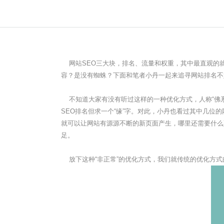
网站SEO三大块，排名、流量和权重，其中最直观的
容？是没有蜘蛛？下面和笔者小丹一起来追寻网站排名不
不知道大家有没有听过这样的一种优化方式，人称“佛系
SEO排名但求一个“缘”字。对此，小丹也看过其中几位
就可以让网站有源源不断的新页面产生，哪里还需要什么
足。
放下这种“非正常”的优化方式，我们就传统的优化方式