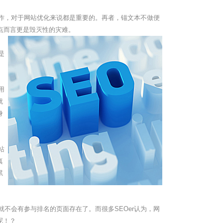
作，对于网站优化来说都是重要的。再者，锚文本不做便
点而言更是毁灭性的灾难。
是
用
就
身
站
真
累
会有参与排名的页面存在了。而很多SEOer认为，网
呢！？