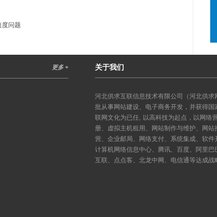
速度问题
关于我们
更多 +
河北供求互联信息技术有限公司（河北供求网
批从事网站建设、电子商务开发，并获得国
联网文化为已任, 以高科技为起点，以网
册、虚拟主机租用、网站制作与维护、网站
营、企业邮局、网络支付、系统集成、软件
计算机网络信息中心、腾讯、百度、阿里巴
互联、点点客、北龙中网、电信通等达成战