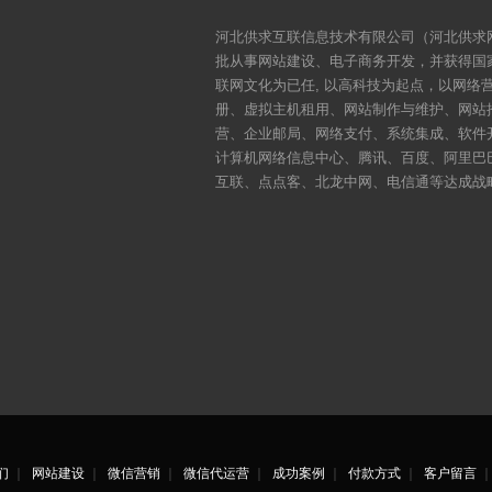
河北供求互联信息技术有限公司（河北供求网
批从事网站建设、电子商务开发，并获得国
联网文化为已任, 以高科技为起点，以网
册、虚拟主机租用、网站制作与维护、网站
营、企业邮局、网络支付、系统集成、软件
计算机网络信息中心、腾讯、百度、阿里巴
互联、点点客、北龙中网、电信通等达成战
们
｜
网站建设
｜
微信营销
｜
微信代运营
｜
成功案例
｜
付款方式
｜
客户留言