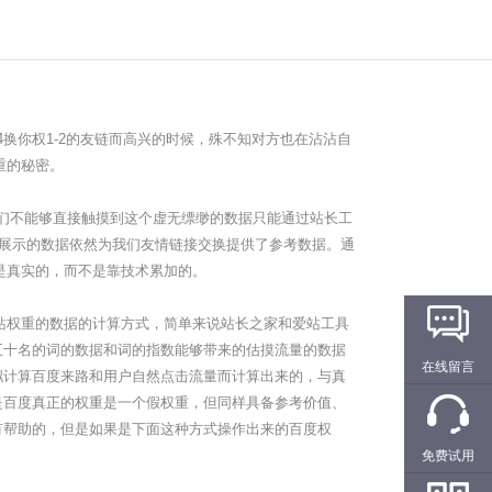
你权1-2的友链而高兴的时候，殊不知对方也在沾沾自
重的秘密。
们不能够直接触摸到这个虚无缥缈的数据只能通过站长工
台展示的数据依然为我们友情链接交换提供了参考数据。通
是真实的，而不是靠技术累加的。
权重的数据的计算方式，简单来说站长之家和爱站工具
五十名的词的数据和词的指数能够带来的估摸流量的数据
在线留言
拟计算百度来路和用户自然点击流量而计算出来的，与真
是百度真正的权重是一个假权重，但同样具备参考价值、
有帮助的，但是如果是下面这种方式操作出来的百度权
免费试用