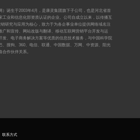
）诞生于2003年4月，是康灵集团旗下子公司，也是河北省首
家工业和信息化部资质认证的企业。公司自成立以来，以传播互
络营销研究与应用为核心，致力于为各企事业单位提供网络域名注
推广和宣传、网站改版与翻译、移动互联网营销平台开发与运
开发、电子商务解决方案等优质的信息技术服务，与中国科学院
巴、搜狗、360、电信、联通、中国数据、万网、中资源、阳光
略合作伙伴关系。
｜
联系方式