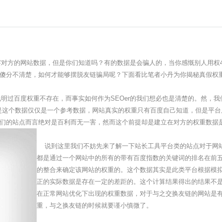
方的网站数据，但是你们知道吗？有的数据是会骗人的，当你感慨别人用权4换
傻分不清楚，如何才能够摆脱友链骗局呢？下面看比笔者小丹为你揭秘真假权
过百度权重不存在，而事实如何作为SEOer的我们想必也是清楚的。然，我
是这个数据仅仅是一个参考数据，网站真实的权重只有百度自己知道，但是平
们的站点而言绝对是百利而无一害，然而这个前提却是建立在对方的权重数据
说到这里我们不妨先来了解一下站长工具平台类的站点对于网站
都是通过一个网站中的所有的带有百度指数的关键词的排名在前
的整合来确定该网站的权重的。这个数据其实是此类平台根据模
正的实际数据是存在一定的差距的。这个计算结果得出的结果不
在正常网站优化下出现的权重数据，对于与之交换友链的网站是
重，与之换友链的时候就要谨小慎微了。