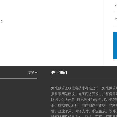
吗？
关于我们
更多 +
河北供求互联信息技术有限公司（河北供求网
批从事网站建设、电子商务开发，并获得国
联网文化为已任, 以高科技为起点，以网
册、虚拟主机租用、网站制作与维护、网站
营、企业邮局、网络支付、系统集成、软件
计算机网络信息中心、腾讯、百度、阿里巴