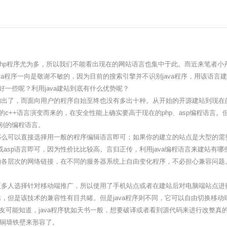
中php程序尤为多，所以我们不能看出现在的网站语言也集中于此。而近来笔者
对java程序一向是敬谢不敏的，因为目前的搜索引擎并不识别java程序，用该语
好一些呢？利用java建站到底有什么优势呢？
出了，而面向用户的程序自始至终也没有多出十种。从开始的开源建站到现在
始的c++语言演变而来的，在安全性能上确实要高于现在的php、asp编程语
识别的编程语言。
可以直接选择用一般的程序编辑语言即可；如果你的建立的站点是大型的需要极
asp语言即可，因为性价比比较高。言归正传，利用java编程语言来建站有哪
各层次的网络链接，在不同的服务器系统上自由变化程序，不必担心兼容问题
多人选择针对移动端推广，所以使用了手机站点或者在建站后对电脑端站点进
，但是该技术的兼容性有目共睹。但是java程序则不同，它可以自由切换移
朋友可能知道，java程序犹如天书一般，想要破译或者看到源代码来进行改整真
铜墙铁壁来形容了。