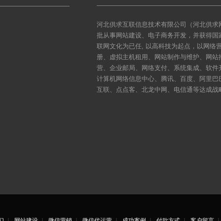
河北供求互联信息技术有限公司（河北供求网
批从事网站建设、电子商务开发，并获得国
联网文化为已任, 以高科技为起点，以网
册、虚拟主机租用、网站制作与维护、网站
营、企业邮局、网络支付、系统集成、软件
计算机网络信息中心、腾讯、百度、阿里巴
互联、点点客、北龙中网、电信通等达成战
们
｜
网站建设
｜
微信营销
｜
微信代运营
｜
成功案例
｜
付款方式
｜
客户留言