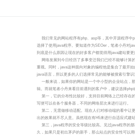
我们常见的网站程序有php、asp等，其中开源程序
选择了使用java程序。要知道作为SEOer，笔者小丹
到底是什么原因让现在的好多客户都觉得用java建站要更
网络发展到今日经历了多事变迁我们已经不能够计算的
重视。同时，java这种面向对象的编程他是集合了最开
java语言，所以更多的人们选择常见的能够被搜索引擎
一般来说，如果你的网站是一个中小型的企业站点，那么
辑。而就笔者小丹来看目前遇到的客户中，建议选择php或
第一，它的分布性比较好，支持目前网络上已经存在的
写便可以在各个服务器，不同的网络层次来进行运行。
第二，无需做移动适配。现在人们对移动端的看中让更
出的效果就不尽人意。虽然现在有H5来进行自适应式建站
第三，java程序的安全等级比较高。见过java程序的
久，如果只是初出茅庐的新手，那么站点的安全性可以用