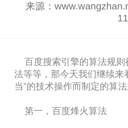
来源：www.wangzhan
1
百度搜索引擎的算法规则很
法等等，那今天我们继续来
当”的技术操作而制定的算
第一，百度烽火算法