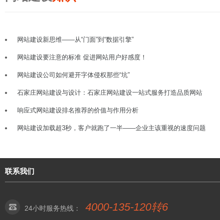
网站建设新思维——从“门面”到“数据引擎”
网站建设要注意的标准 促进网站用户好感度！
网站建设公司如何避开字体侵权那些“坑”
石家庄网站建设与设计：石家庄网站建设一站式服务打造品质网站
响应式网站建设排名推荐的价值与作用分析
网站建设加载超3秒，客户就跑了一半——企业主该重视的速度问题
联系我们
4000-135-120转6
24小时服务热线：