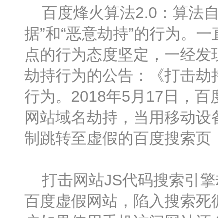
百度烽火算法2.0：算法自2
据”和“恶意劫持”的行为。
点的行为态度坚定，一经发现
劫持行为的公告：《打击劫
行为。2018年5月17日，
网站域名劫持，当用移动设
制跳转至虚假的百度搜索页
打击网站JS代码搜索引擎
百度虚假网站，陷入搜索死