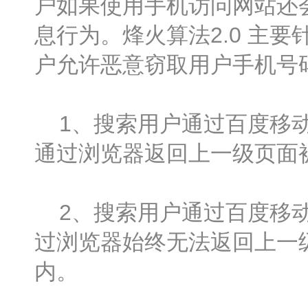
户如果使用手机访问网站还会
息行为。烽火算法2.0 主
户允许恶意窃取用户手机号
1、搜索用户通过百度移动
通过浏览器返回上一级页面
2、搜索用户通过百度移动
过浏览器始终无法返回上一
内。