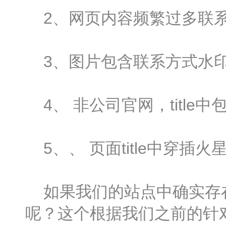
2、网页内容频繁过多联
3、图片包含联系方式水
4、 非公司官网，title
5、、 页面title中穿
如果我们的站点中确实存在着
呢？这个根据我们之前的针对