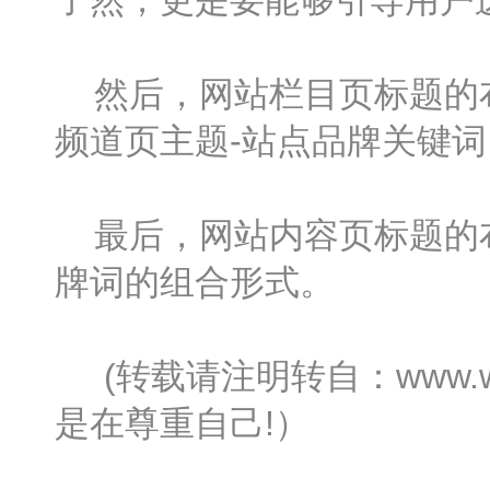
了然，更是要能够引导用户
然后，网站栏目页标题的布
频道页主题-站点品牌关键词
最后，网站内容页标题的布
牌词的组合形式。
(转载请注明转自：www.wa
是在尊重自己!）