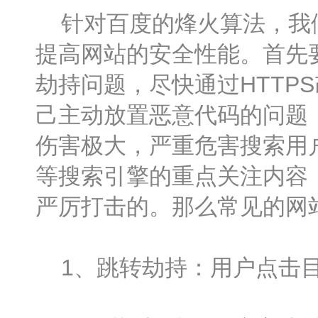
针对百度的烽火算法，我们
提高网站的安全性能。首先
劫持问题，尽快通过HTTP
己主动放置恶意代码的问题
伤害极大，严重危害搜索用
等搜索引擎的重点关注内容
严厉打击的。那么常见的网
1、跳转劫持：用户点击目