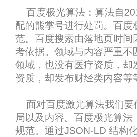
百度极光算法：算法自20
配的熊掌号进行处罚。百度
范。百度搜索由落地页时间
考依据。领域与内容严重不
领域，也没有医疗资质，却
资质，却发布财经类内容等
面对百度激光算法我们要做
局以及内容。百度极光算法
规范。通过JSON-LD 