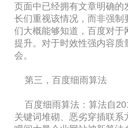
页面中已经拥有文章明确的
长们重视该情况，而非强制
们大概能够知道，百度对于
提升。对于时效性强内容质
会。
第三，百度细雨算法
百度细雨算法：算法自2018
关键词堆砌、恶劣穿插联系