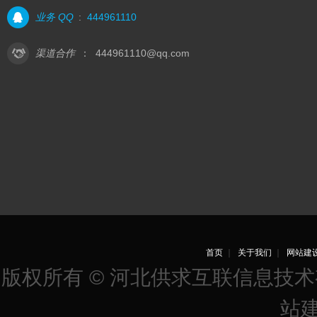
业务 QQ
:
444961110
渠道合作
：
444961110@qq.com
首页
｜
关于我们
｜
网站建
版权所有 © 河北供求互联信息技
站