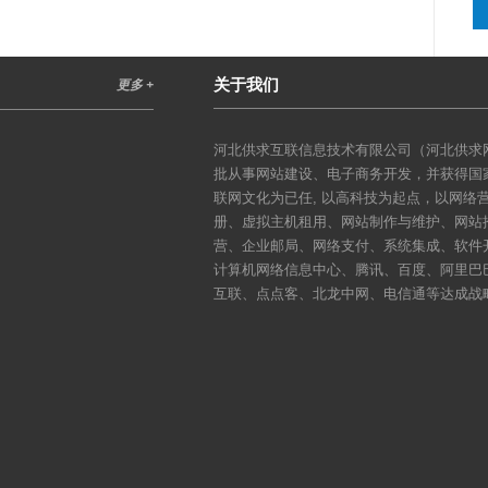
关于我们
更多 +
河北供求互联信息技术有限公司（河北供求网
批从事网站建设、电子商务开发，并获得国
联网文化为已任, 以高科技为起点，以网
册、虚拟主机租用、网站制作与维护、网站
营、企业邮局、网络支付、系统集成、软件
计算机网络信息中心、腾讯、百度、阿里巴
互联、点点客、北龙中网、电信通等达成战