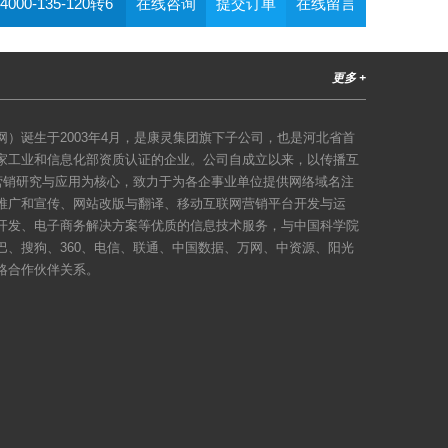
4000-135-120转6
在线咨询
提交订单
在线留言
更多 +
）诞生于2003年4月，是康灵集团旗下子公司，也是河北省首
家工业和信息化部资质认证的企业。公司自成立以来，以传播互
络营销研究与应用为核心，致力于为各企事业单位提供网络域名注
推广和宣传、网站改版与翻译、移动互联网营销平台开发与运
开发、电子商务解决方案等优质的信息技术服务，与中国科学院
巴、搜狗、360、电信、联通、中国数据、万网、中资源、阳光
略合作伙伴关系。