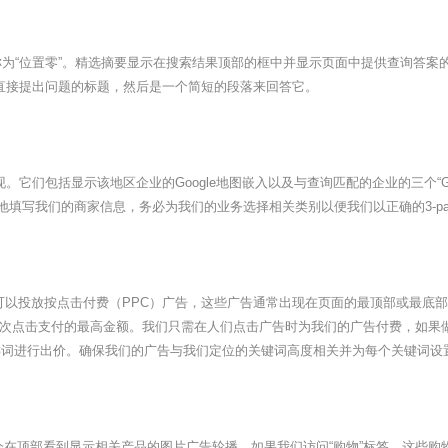
“位置零”。精选摘要显示在搜索结果顶部的框中并显示页面中提供查询答案
直接提出问题的标题，然后是一个简短的段落来回答它。
。它们包括显示该地区企业的Google地图嵌入以及与查询匹配的企业的三个“Goog
多地填写我们的商家信息，务必为我们的业务选择相关类别以便我们以正确的3-pa
们还可以投放按点击付费（PPC）广告，这些广告通常出现在页面的最顶部或最底
次点击支付的最高金额。我们只需在人们点击广告时为我们的广告付费，如果做
位的关键词进行出价。确保我们的广告与我们定位的关键词高度相关并为每个关键词
会在顶部看到显示相关产品的图片广告轮播。如果我们访问“购物”标签，这些购