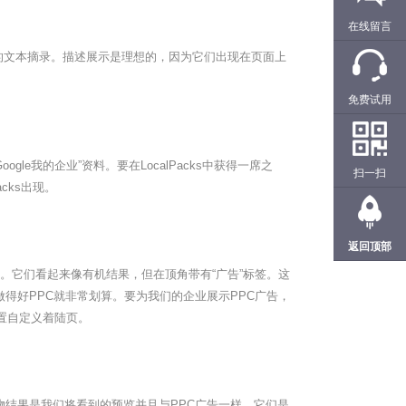
在线留言
的文本摘录。描述展示是理想的，因为它们出现在页面上
免费试用
le我的企业”资料。要在LocalPacks中获得一席之
扫一扫
cks出现。
返回顶部
部。它们看起来像有机结果，但在顶角带有“广告”标签。这
得好PPC就非常划算。要为我们的企业展示PPC广告，
设置自定义着陆页。
物结果是我们将看到的预览并且与PPC广告一样，它们是