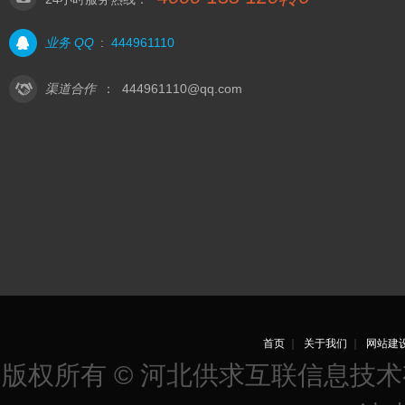
业务 QQ
:
444961110
渠道合作
：
444961110@qq.com
首页
｜
关于我们
｜
网站建
版权所有 © 河北供求互联信息技