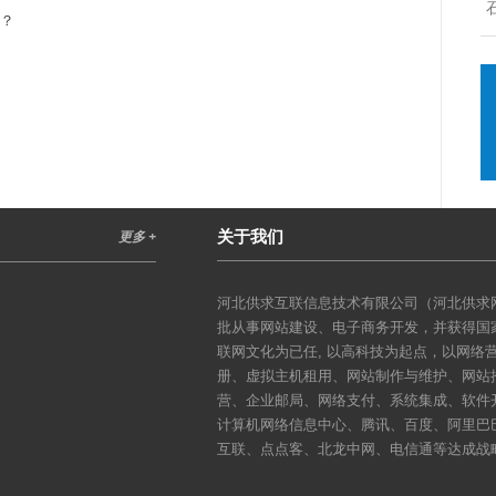
吗？
关于我们
更多 +
河北供求互联信息技术有限公司（河北供求网
批从事网站建设、电子商务开发，并获得国
联网文化为已任, 以高科技为起点，以网
册、虚拟主机租用、网站制作与维护、网站
营、企业邮局、网络支付、系统集成、软件
计算机网络信息中心、腾讯、百度、阿里巴
互联、点点客、北龙中网、电信通等达成战