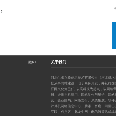
吗？
关于我们
更多 +
河北供求互联信息技术有限公司（河北供求网
批从事网站建设、电子商务开发，并获得国
联网文化为已任, 以高科技为起点，以网
册、虚拟主机租用、网站制作与维护、网站
营、企业邮局、网络支付、系统集成、软件
计算机网络信息中心、腾讯、百度、阿里巴
互联、点点客、北龙中网、电信通等达成战