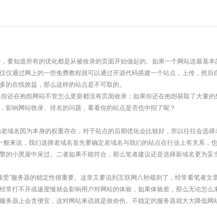
，要知道所有的优化都是从被收录的页面开始做起的。如果一个网站连最基本
仅仅通过网上的一些免费教程就可以通过开源代码搭建一个站点，上传，然后
多的在线效益，那么这样的站点是不可取的。
你还在抱怨网站不管怎么更新都没有页面收录；如果你还在抱怨获取了大量的
，影响网站收录、排名的问题，看看你的站点是否也中招了呢？
老域名因为本身的权重存在，对于站点的后期优化会比较好，所以往往会选择
。一般来说，我们选择老域名首先要确定老域名与我们的站点在行业上有关系，
擎的小黑屋中呆过。二者如果不能符合，那么笔者建议还是选择新域名更为妥
受”服务器的稳定性很重要。这里又要说到互联网八秒规则了，经常看笔者文
经常打不开或速度慢就会影响用户对网站的体验，如果体验差，那么无论怎么
服务器上会贪便宜，这对网站来说就是致命伤。不稳定的服务器就大大降低网