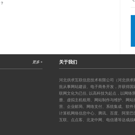
吗？
关于我们
更多 +
河北供求互联信息技术有限公司（河北供求网
批从事网站建设、电子商务开发，并获得国
联网文化为已任, 以高科技为起点，以网
册、虚拟主机租用、网站制作与维护、网站
营、企业邮局、网络支付、系统集成、软件
计算机网络信息中心、腾讯、百度、阿里巴
互联、点点客、北龙中网、电信通等达成战