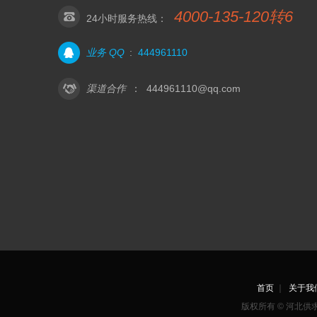
4000-135-120转6
24小时服务热线：
业务 QQ
:
444961110
渠道合作
：
444961110@qq.com
首页
｜
关于我
版权所有 © 河北