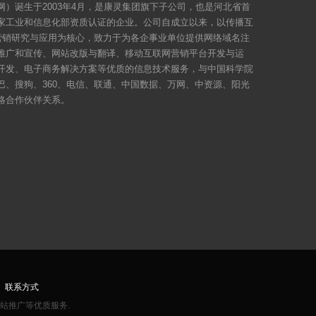
）诞生于2003年4月，是康灵集团旗下子公司，也是河北省首
家工业和信息化部资质认证的企业。公司自成立以来，以传播互
络营销研究与应用为核心，致力于为各企事业单位提供网络域名注
推广和宣传、网站改版与翻译、移动互联网营销平台开发与运
开发、电子商务解决方案等优质的信息技术服务，与中国科学院
巴、搜狗、360、电信、联通、中国数据、万网、中资源、阳光
略合作伙伴关系。
｜
联系方式
网站推广等优质服务.