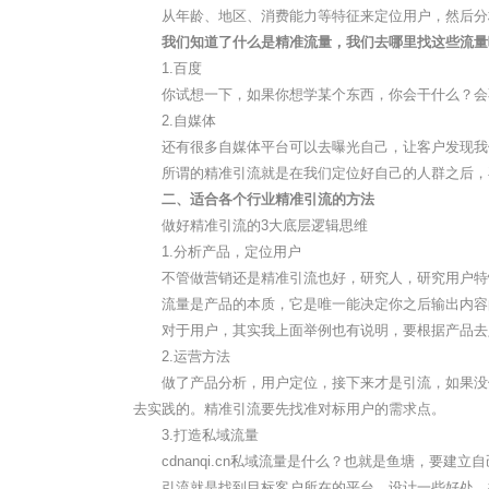
从年龄、地区、消费能力等特征来定位用户，然后分析
我们知道了什么是精准流量，我们去哪里找这些流量
1.百度
你试想一下，如果你想学某个东西，你会干什么？会不
2.自媒体
还有很多自媒体平台可以去曝光自己，让客户发现我们
所谓的精准引流就是在我们定位好自己的人群之后，再
二、适合各个行业精准引流的方法
做好精准引流的3大底层逻辑思维
1.分析产品，定位用户
不管做营销还是精准引流也好，研究人，研究用户特
流量是产品的本质，它是唯一能决定你之后输出内容的
对于用户，其实我上面举例也有说明，要根据产品去
2.运营方法
做了产品分析，用户定位，接下来才是引流，如果没做
去实践的。精准引流要先找准对标用户的需求点。
3.打造私域流量
cdnanqi.cn私域流量是什么？也就是鱼塘，要建立
引流就是找到目标客户所在的平台，设计一些好处，接