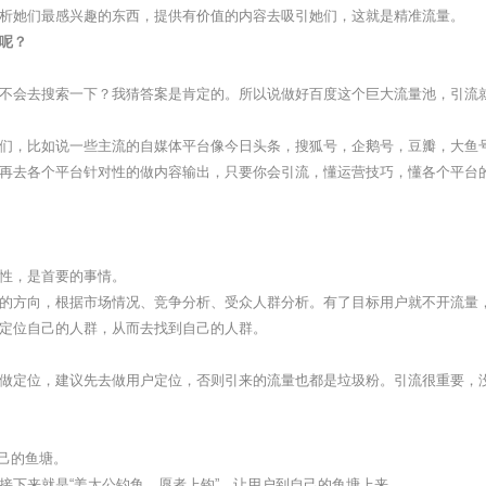
她们最感兴趣的东西，提供有价值的内容去吸引她们，这就是精准流量。
呢？
会去搜索一下？我猜答案是肯定的。所以说做好百度这个巨大流量池，引流
，比如说一些主流的自媒体平台像今日头条，搜狐号，企鹅号，豆瓣，大鱼
去各个平台针对性的做内容输出，只要你会引流，懂运营技巧，懂各个平台
性，是首要的事情。
方向，根据市场情况、竞争分析、受众人群分析。有了目标用户就不开流量
定位自己的人群，从而去找到自己的人群。
定位，建议先去做用户定位，否则引来的流量也都是垃圾粉。引流很重要，没
自己的鱼塘。
下来就是“姜太公钓鱼，愿者上钩”，让用户到自己的鱼塘上来。