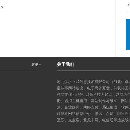
吗？
关于我们
更多 +
河北供求互联信息技术有限公司（河北供求网
批从事网站建设、电子商务开发，并获得国
联网文化为已任, 以高科技为起点，以网
册、虚拟主机租用、网站制作与维护、网站
营、企业邮局、网络支付、系统集成、软件
计算机网络信息中心、腾讯、百度、阿里巴
互联、点点客、北龙中网、电信通等达成战