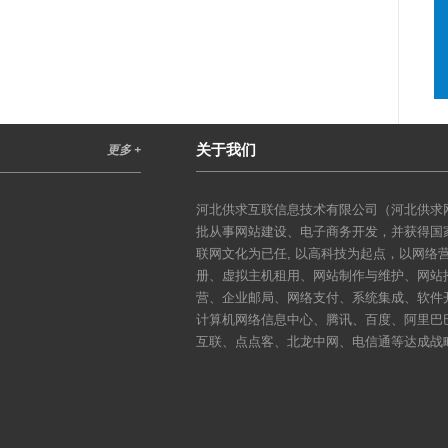
关于我们
更多 +
河北供求互联信息技术有限公司（河北供求网
批从事网站建设、电子商务开发，并获得国
联网文化为已任, 以高科技为起点，以网
册、虚拟主机租用、网站制作与维护、网站
营、企业邮局、网络支付、系统集成、软件
计算机网络信息中心、腾讯、百度、阿里巴
互联、点点客、北龙中网、电信通等达成战