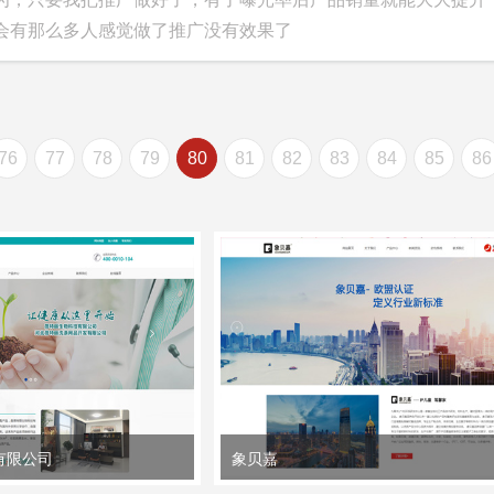
会有那么多人感觉做了推广没有效果了
76
77
78
79
80
81
82
83
84
85
86
有限公司
象贝嘉