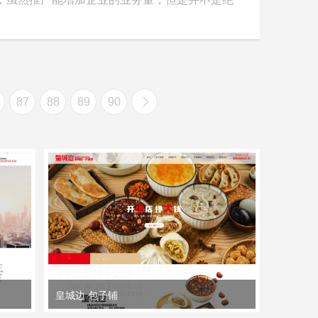
87
88
89
90
皇城边 包子铺