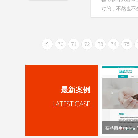
对的，不然也不
70
71
72
73
74
75
最新案例
蓓特丽生物科技