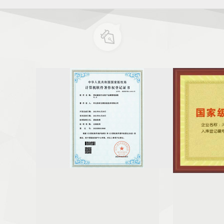
行业客户运
喜讯｜热烈祝贺河北供求互联信息技术有限公
河北供求互联信息
证书
司荣获“科技型中小企业”认定！
中小企业认定
河北供求
近日，河北省科学技术厅发布了河北省2023年第
河北供求互联信息
设行业客户
三批纳入“科技型中小企业信息库”企业名单的公
旗下的子公司，近日
软件著作权
告。河北供求互联信息技术有限公司荣获 “国家级
业”，这是对公司在
科技型中小企业”称号。这
肯定。