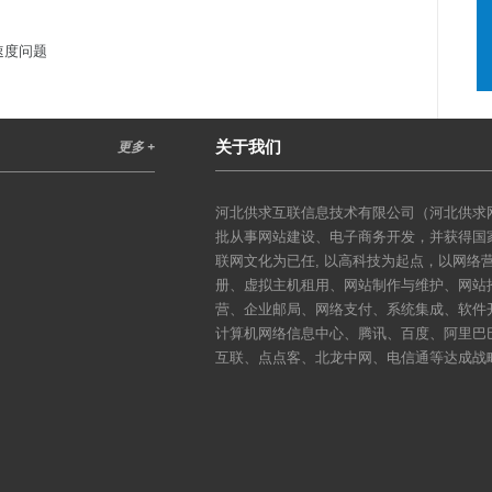
速度问题
关于我们
更多 +
河北供求互联信息技术有限公司（河北供求网
批从事网站建设、电子商务开发，并获得国
联网文化为已任, 以高科技为起点，以网
册、虚拟主机租用、网站制作与维护、网站
营、企业邮局、网络支付、系统集成、软件
计算机网络信息中心、腾讯、百度、阿里巴
互联、点点客、北龙中网、电信通等达成战