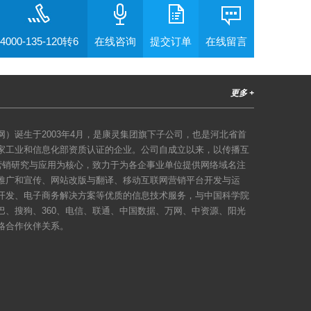
4000-135-120转6
在线咨询
提交订单
在线留言
更多 +
）诞生于2003年4月，是康灵集团旗下子公司，也是河北省首
家工业和信息化部资质认证的企业。公司自成立以来，以传播互
络营销研究与应用为核心，致力于为各企事业单位提供网络域名注
推广和宣传、网站改版与翻译、移动互联网营销平台开发与运
开发、电子商务解决方案等优质的信息技术服务，与中国科学院
巴、搜狗、360、电信、联通、中国数据、万网、中资源、阳光
略合作伙伴关系。