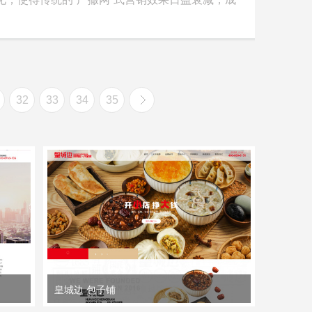
32
33
34
35
皇城边 包子铺