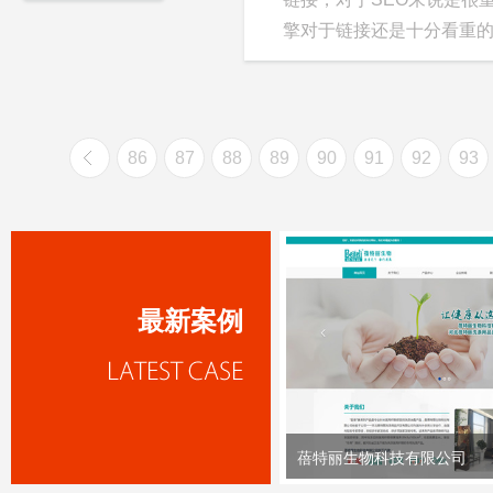
擎对于链接还是十分看重的，
86
87
88
89
90
91
92
93
最新案例
蓓特丽生物科技有限公司