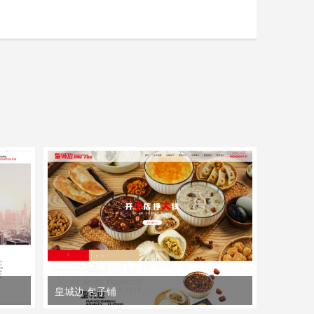
皇城边 包子铺